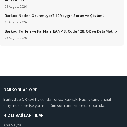
05 August 2026
Barkod Neden Okunmuyor? 12 Yaygın Sorun ve Çözümü
05 August 2026
Barkod Türleri ve Farkları: EAN-13, Code 128, QR ve DataMatrix
05 August 2026
BARKODLAR.ORG
Barkod ve QR kod hakkında Türkçe kaynak. Nasıl okunur, nasıl
oluşturulur, ne işe yarar — tüm sorularınızın cevabı burada.
HIZLI BAĞLANTILAR
Ana Sayfa