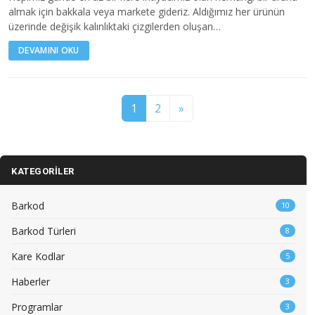
almak için bakkala veya markete gideriz. Aldığımız her ürünün
üzerinde değişik kalınlıktaki çizgilerden oluşan…
DEVAMINI OKU
1
2
»
KATEGORILER
Barkod
10
Barkod Türleri
8
Kare Kodlar
5
Haberler
3
Programlar
3