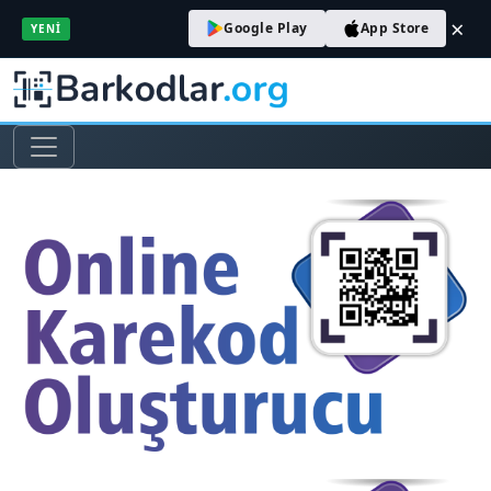
×
Google Play
App Store
YENI